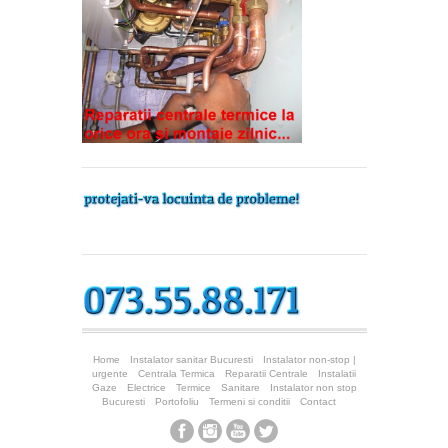
Home
Instalator sanitar Bucuresti
Instalator non-stop |
urgente
Centrala Termica
Reparatii Centrale
Instalatii
Gaze
Electrice
Termice
Sanitare
Instalator non stop
Bucuresti
Portofoliu
Termeni si conditii
Contact