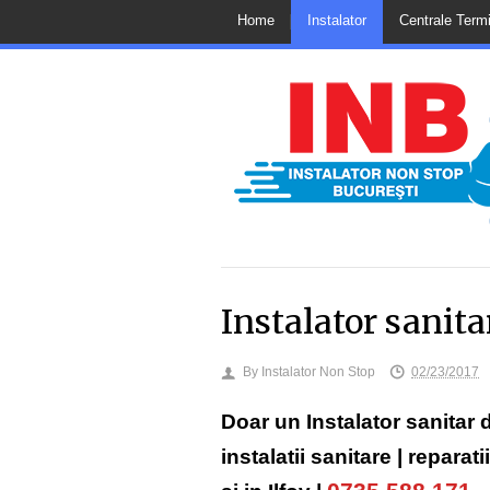
Home
Instalator
Centrale Term
Instalator sanita
By
Instalator Non Stop
02/23/2017
Doar un Instalator sanitar d
instalatii sanitare | reparat