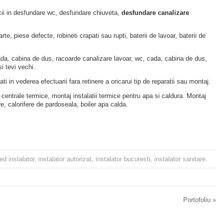
cii in desfundare wc, desfundare chiuveta,
desfundare canalizare
rte, piese defecte, robineti crapati sau rupti, baterii de lavoar, baterii de
ada, cabina de dus, racoarde canalizare lavoar, wc, cada, cabina de dus,
i tevi vechi.
i in vederea efectuarii fara retinere a oricarui tip de reparatii sau montaj.
j centrale termice, montaj instalatii termice pentru apa si caldura. Montaj
ire, calorifere de pardoseala, boiler apa calda.
ged
instalator
,
instalator autorizat
,
instalator bucuresti
,
instalator sanitare
.
Portofoliu
»