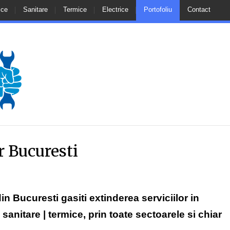
ice
Sanitare
Termice
Electrice
Portofoliu
Contact
r Bucuresti
in Bucuresti gasiti extinderea serviciilor in
ii sanitare | termice, prin toate sectoarele si chiar