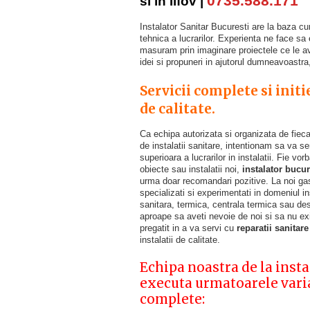
0735.588.171
si in Ilfov |
Instalator Sanitar Bucuresti are la baza cu
tehnica a lucrarilor. Experienta ne face s
masuram prin imaginare proiectele ce le a
idei si propuneri in ajutorul dumneavoastra,
Servicii complete si initi
de calitate.
Ca echipa autorizata si organizata de fiec
de instalatii sanitare, intentionam sa va se
superioara a lucrarilor in instalatii. Fie vor
obiecte sau instalatii noi,
instalator bucur
urma doar recomandari pozitive. La noi gasi
specializati si experimentati in domeniul ins
sanitara, termica, centrala termica sau de
aproape sa aveti nevoie de noi si sa nu exi
pregatit in a va servi cu
reparatii sanitare
instalatii de calitate.
Echipa noastra de la inst
executa urmatoarele varia
complete: