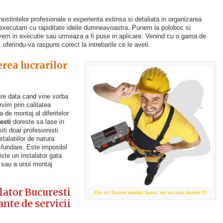
nostintelor profesionale o experienta extinsa si detaliata in organizarea
a executam cu rapiditate ideile dumneavoastra. Punem la poloboc si
vem in executie sau urmeaza a fi puse in aplicare. Venind cu o gama de
 oferindu-va raspuns corect la intrebarile ce le aveti.
erea lucrarilor
are data cand vine vorba
rvim prin calitatea
ba de montaj al diferitelor
esti
doreste sa lase in
ti doar profesionisti
talatiilor de natura
sfundare. Este imposibil
ste un instalator gata
sau a unui montaj
alator Bucuresti
Pai ori facem treaba buna, ori nu mai facem?!!
nte de servicii