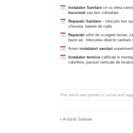
Instalator Sanitare
ce va ofera servi
bucuresti
sau tevi colmatate.
Reparatii Sanitare
– inlocuire tevi spa
chiuveta, baterie de cada.
Reparatii
sifon de scurgere lavoar, c
bazin wc. Inlocuirea obiecte sanitare s
Avem
instalatori sanitari
experimentat
Instalator termice
calificati in monta
calorifere, panouri verticale de incalz
This article was posted in
Lucrari
and tag
«
Achizitii Sanitare